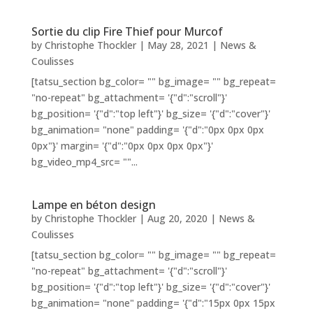
Sortie du clip Fire Thief pour Murcof
by
Christophe Thockler
|
May 28, 2021
|
News &
Coulisses
[tatsu_section bg_color= "" bg_image= "" bg_repeat=
"no-repeat" bg_attachment= '{"d":"scroll"}'
bg_position= '{"d":"top left"}' bg_size= '{"d":"cover"}'
bg_animation= "none" padding= '{"d":"0px 0px 0px
0px"}' margin= '{"d":"0px 0px 0px 0px"}'
bg_video_mp4_src= ""...
Lampe en béton design
by
Christophe Thockler
|
Aug 20, 2020
|
News &
Coulisses
[tatsu_section bg_color= "" bg_image= "" bg_repeat=
"no-repeat" bg_attachment= '{"d":"scroll"}'
bg_position= '{"d":"top left"}' bg_size= '{"d":"cover"}'
bg_animation= "none" padding= '{"d":"15px 0px 15px