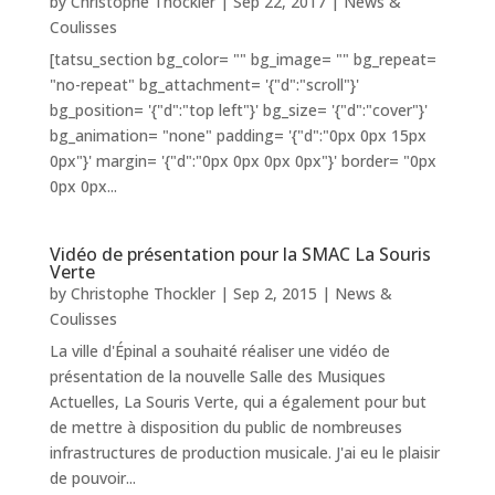
by
Christophe Thockler
|
Sep 22, 2017
|
News &
Coulisses
[tatsu_section bg_color= "" bg_image= "" bg_repeat=
"no-repeat" bg_attachment= '{"d":"scroll"}'
bg_position= '{"d":"top left"}' bg_size= '{"d":"cover"}'
bg_animation= "none" padding= '{"d":"0px 0px 15px
0px"}' margin= '{"d":"0px 0px 0px 0px"}' border= "0px
0px 0px...
Vidéo de présentation pour la SMAC La Souris
Verte
by
Christophe Thockler
|
Sep 2, 2015
|
News &
Coulisses
La ville d'Épinal a souhaité réaliser une vidéo de
présentation de la nouvelle Salle des Musiques
Actuelles, La Souris Verte, qui a également pour but
de mettre à disposition du public de nombreuses
infrastructures de production musicale. J'ai eu le plaisir
de pouvoir...