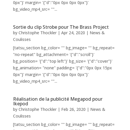
0px"}' margin= '{"d":"0px 0px 0px 0px"}'
bg_video_mp4_src= ""...
Sortie du clip Strobe pour The Brass Project
by
Christophe Thockler
|
Apr 24, 2020
|
News &
Coulisses
[tatsu_section bg_color= "" bg_image= "" bg_repeat=
"no-repeat" bg_attachment= '{"d":"scroll"}'
bg_position= '{"d":"top left"}' bg_size= '{"d":"cover"}'
bg_animation= "none" padding= '{"d":"0px 0px 15px
0px"}' margin= '{"d":"0px 0px 0px 0px"}'
bg_video_mp4_src= ""...
Réalisation de la publicité Megapod pour
Ikepod
by
Christophe Thockler
|
Feb 26, 2020
|
News &
Coulisses
[tatsu_section bg_color= "" bg_image= "" bg_repeat=