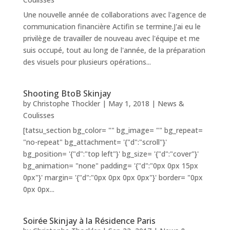
Une nouvelle année de collaborations avec l'agence de
communication financière Actifin se termine.J'ai eu le
privilège de travailler de nouveau avec l'équipe et me
suis occupé, tout au long de l'année, de la préparation
des visuels pour plusieurs opérations...
Shooting BtoB Skinjay
by
Christophe Thockler
|
May 1, 2018
|
News &
Coulisses
[tatsu_section bg_color= "" bg_image= "" bg_repeat=
"no-repeat" bg_attachment= '{"d":"scroll"}'
bg_position= '{"d":"top left"}' bg_size= '{"d":"cover"}'
bg_animation= "none" padding= '{"d":"0px 0px 15px
0px"}' margin= '{"d":"0px 0px 0px 0px"}' border= "0px
0px 0px...
Soirée Skinjay à la Résidence Paris