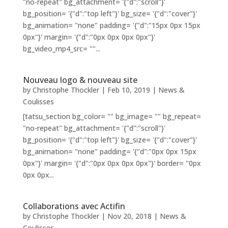
"no-repeat" bg_attachment= '{"d":"scroll"}'
bg_position= '{"d":"top left"}' bg_size= '{"d":"cover"}'
bg_animation= "none" padding= '{"d":"15px 0px 15px
0px"}' margin= '{"d":"0px 0px 0px 0px"}'
bg_video_mp4_src= ""...
Nouveau logo & nouveau site
by
Christophe Thockler
|
Feb 10, 2019
|
News &
Coulisses
[tatsu_section bg_color= "" bg_image= "" bg_repeat=
"no-repeat" bg_attachment= '{"d":"scroll"}'
bg_position= '{"d":"top left"}' bg_size= '{"d":"cover"}'
bg_animation= "none" padding= '{"d":"0px 0px 15px
0px"}' margin= '{"d":"0px 0px 0px 0px"}' border= "0px
0px 0px...
Collaborations avec Actifin
by
Christophe Thockler
|
Nov 20, 2018
|
News &
Coulisses