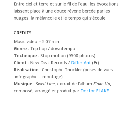
Entre ciel et terre et sur le fil de l’eau, les évocations
laissent place à une douce rêverie bercée par les
nuages, la mélancolie et le temps qui s’écoule.
CREDITS
Music video – 5’07 min
Genre
: Trip hop / downtempo
Technique
: Stop motion (9500 photos)
Client
: New Deal Records /
Differ-Ant
(Fr)
Réalisation
: Christophe Thockler (prises de vues –
infographie – montage)
Musique
:
Swell Line
, extrait de l’album
Flake Up
,
composé, arrangé et produit par
Doctor FLAKE